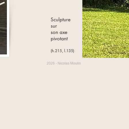
Sculpture
sur
son axe
pivotant
(h.215, l.135)
2026 - Nicolas Moulin