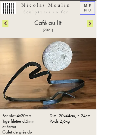
Nicolas
Moulin
ME
NU
Sculptures en fer
Café au lit
(2021)
Fer plat 4x20mm
Dim. 20x44cm, h.24cm
Tige filetée d.5mm
Poids 2,6kg
et écrou
Galet de grès du